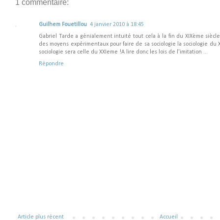
1 commentaire:
Guilhem Fouetillou
4 janvier 2010 à 18:45
Gabriel Tarde a génialement intuité tout cela à la fin du XIXème siècl
des moyens expérimentaux pour faire de sa sociologie la sociologie du 
sociologie sera celle du XXIeme !A lire donc les lois de l'imitation ...
Répondre
Article plus récent
Accueil