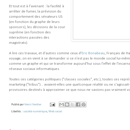
Et tout est à l'avenant : la facilité à
arrêter de fumer, la prévision du
comportement des sénateurs US
(en fonction du graphe de leurs
sponsors), les décisions de la cour
suprême (en fonction des
interactions passées des
magistrats).
A lire ces travaux, et d'autres comme ceux d'
Eric Bonabeau
, Français de 
voyage, on en vient à se demander si ce n'est pas le monde social lui-mêm
comme un graphe et qui se transforme aujourd'hui sous l'effet de l'incarna
réseaux sociaux informatiques.
Toutes ces catégories politiques ("classes sociales", etc.), toutes ces repr
marketing ("tribus")... avaient-elles une quelconque réalité ou ne s'agissai
provisoires destinés à approximer ce que nous ne savions pas vraiment vo
Publié par
Henri Verdier
Libellés :
société numérique
,
Web social