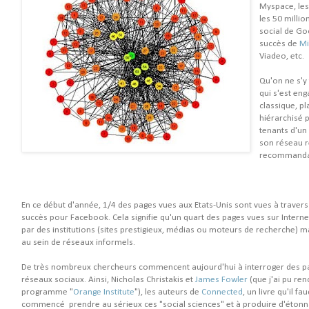
Myspace, les 
les 50 million
social de Goo
succès de
Mi
Viadeo, etc.
Qu'on ne s'y
qui s'est en
classique, pl
hiérarchisé 
tenants d'un 
son réseau r
recommandati
En ce début d'année, 1/4 des pages vues aux Etats-Unis sont vues à traver
succès pour Facebook. Cela signifie qu'un quart des pages vues sur Internet
par des institutions (sites prestigieux, médias ou moteurs de recherche)
au sein de réseaux informels.
De très nombreux chercheurs commencent aujourd'hui à interroger des pan
réseaux sociaux. Ainsi, Nicholas Christakis et
James Fowler
(que j'ai pu re
programme "
Orange Institute
"), les auteurs de
Connected
, un livre qu'il fa
commencé prendre au sérieux ces "social sciences" et à produire d'étonna