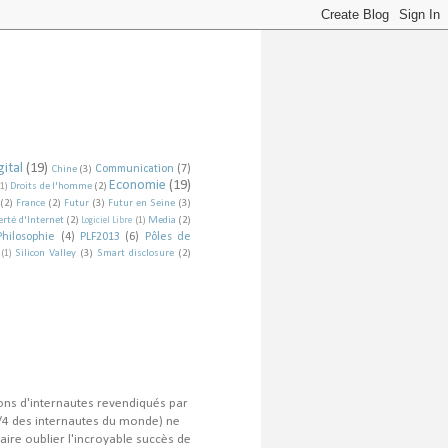
ital
(19)
Communication
(7)
Chine
(3)
Economie
(19)
Droits de l'homme
(2)
(1)
(2)
France
(2)
Futur
(3)
Futur en Seine
(3)
erté d'Internet
(2)
Media
(2)
Logiciel Libre
(1)
Philosophie
(4)
PLF2013
(6)
Pôles de
Silicon Valley
(3)
Smart disclosure
(2)
(1)
ions d'internautes revendiqués par
/4 des internautes du monde) ne
aire oublier l'incroyable succès de