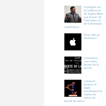
L'intégrale de
la Conférence
de Sugata Mitra
aux Assises de
l'éducation et
de la formation
numériques
Steve Jobs au
Panthéon ?
Coronavirus :
nous avons
besoin de la
presse
Comment
Amazon et
Apple
transforment la
chaîne de
valeur en
boucle de valeur