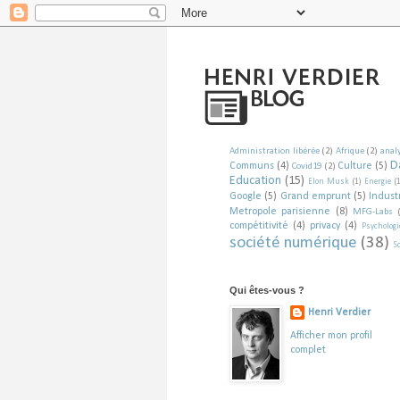
Administration libérée
(2)
Afrique
(2)
analy
D
Communs
(4)
Culture
(5)
Covid19
(2)
Education
(15)
Elon Musk
(1)
Energie
(
Google
(5)
Grand emprunt
(5)
Indust
Metropole parisienne
(8)
MFG-Labs
compétitivité
(4)
privacy
(4)
Psychologi
société numérique
(38)
So
Qui êtes-vous ?
Henri Verdier
Afficher mon profil
complet