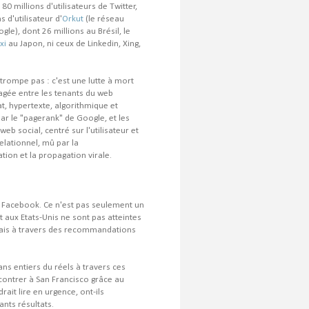
80 millions d'utilisateurs de Twitter,
s d'utilisateur d'
Orkut
(le réseau
gle), dont 26 millions au Brésil, le
xi
au Japon, ni ceux de Linkedin, Xing,
 trompe pas : c'est une lutte à mort
gagée entre les tenants du web
at, hypertexte, algorithmique et
par le "pagerank" de Google, et les
web social, centré sur l'utilisateur et
elationnel, mû par la
on et la propagation virale.
s Facebook. Ce n'est pas seulement un
 aux Etats-Unis ne sont pas atteintes
 mais à travers des recommandations
s entiers du réels à travers ces
ncontrer à San Francisco grâce au
udrait lire en urgence, ont-ils
nts résultats.