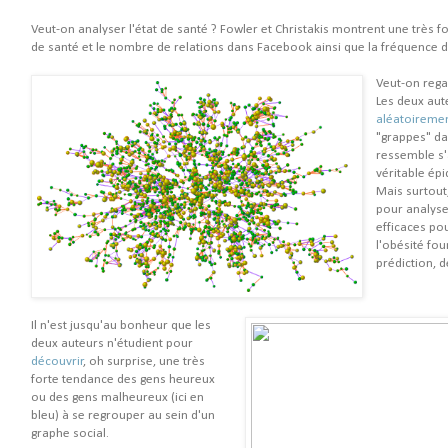
Veut-on analyser l'état de santé ? Fowler et Christakis montrent une très for
de santé et le nombre de relations dans Facebook ainsi que la fréquence d
Veut-on rega
Les deux au
aléatoiremen
"grappes" da
ressemble s'
véritable épi
Mais surtout,
pour analyser
efficaces po
l'obésité fou
prédiction, d
Il n'est jusqu'au bonheur que les
deux auteurs n'étudient pour
découvrir
, oh surprise, une très
forte tendance des gens heureux
ou des gens malheureux (ici en
bleu) à se regrouper au sein d'un
graphe social.