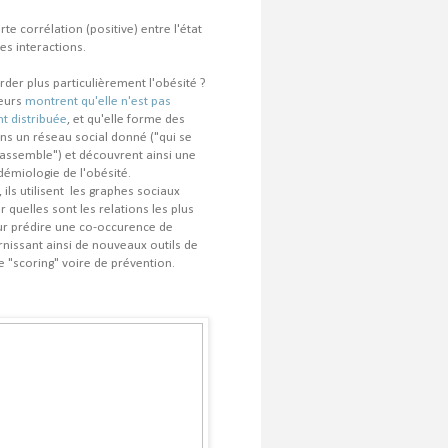
te corrélation (positive) entre l'état
es interactions.
rder plus particulièrement l'obésité ?
teurs
montrent qu'elle n'est pas
t distribuée
, et qu'elle forme des
ns un réseau social donné ("qui se
assemble") et découvrent ainsi une
démiologie de l'obésité.
 ils utilisent les graphes sociaux
 quelles sont les relations les plus
ur prédire une co-occurence de
rnissant ainsi de nouveaux outils de
e "scoring" voire de prévention.