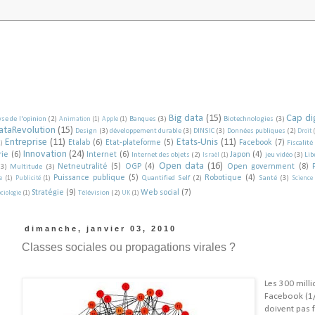
Big data
(15)
Cap dig
se de l'opinion
(2)
Banques
(3)
Biotechnologies
(3)
Animation
(1)
Apple
(1)
ataRevolution
(15)
Design
(3)
développement durable
(3)
DINSIC
(3)
Données publiques
(2)
Droit
Entreprise
(11)
Etats-Unis
(11)
Etalab
(6)
Etat-plateforme
(5)
Facebook
(7)
Fiscalité
1)
Innovation
(24)
rie
(6)
Internet
(6)
Japon
(4)
Internet des objets
(2)
jeu vidéo
(3)
Lib
Israël
(1)
Open data
(16)
Netneutralité
(5)
OGP
(4)
Open government
(8)
(3)
Multitude
(3)
Puissance publique
(5)
Robotique
(4)
Quantified Self
(2)
Santé
(3)
e
(1)
Publicité
(1)
Science
Stratégie
(9)
Web social
(7)
Télévision
(2)
ciologie
(1)
UK
(1)
dimanche, janvier 03, 2010
Classes sociales ou propagations virales ?
Les 300 mill
Facebook (1
doivent pas f