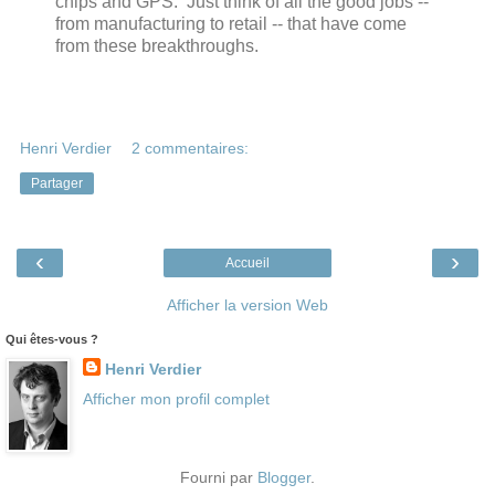
chips and GPS. Just think of all the good jobs --
from manufacturing to retail -- that have come
from these breakthroughs.
Henri Verdier
2 commentaires:
Partager
‹
›
Accueil
Afficher la version Web
Qui êtes-vous ?
Henri Verdier
Afficher mon profil complet
Fourni par
Blogger
.