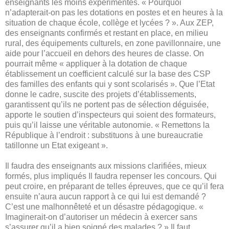
enseignants les moins expérimentés. « Pourquoi
n’adapterait-on pas les dotations en postes et en heures à la
situation de chaque école, collège et lycées ? ». Aux ZEP,
des enseignants confirmés et restant en place, en milieu
rural, des équipements culturels, en zone pavillonnaire, une
aide pour l’accueil en dehors des heures de classe. On
pourrait même « appliquer à la dotation de chaque
établissement un coefficient calculé sur la base des CSP
des familles des enfants qui y sont scolarisés ». Que l’Etat
donne le cadre, suscite des projets d’établissements,
garantissent qu’ils ne portent pas de sélection déguisée,
apporte le soutien d’inspecteurs qui soient des formateurs,
puis qu’il laisse une véritable autonomie. « Remettons la
République à l’endroit : substituons à une bureaucratie
tatillonne un Etat exigeant ».
Il faudra des enseignants aux missions clarifiées, mieux
formés, plus impliqués Il faudra repenser les concours. Qui
peut croire, en préparant de telles épreuves, que ce qu’il fera
ensuite n’aura aucun rapport à ce qui lui est demandé ?
C’est une malhonnêteté et un désastre pédagogique. «
Imaginerait-on d’autoriser un médecin à exercer sans
s’assurer qu’il a bien soigné des malades ? » Il faut