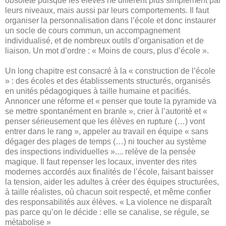
obsolète puisque les élèves ne diffèrent plus simplement par
leurs niveaux, mais aussi par leurs comportements. Il faut
organiser la personnalisation dans l’école et donc instaurer
un socle de cours commun, un accompagnement
individualisé, et de nombreux outils d’organisation et de
liaison. Un mot d’ordre : « Moins de cours, plus d’école ».
Un long chapitre est consacré à la « construction de l’école
» : des écoles et des établissements structurés, organisés
en unités pédagogiques à taille humaine et pacifiés.
Annoncer une réforme et « penser que toute la pyramide va
se mettre spontanément en branle », crier à l’autorité et «
penser sérieusement que les élèves en rupture (…) vont
entrer dans le rang », appeler au travail en équipe « sans
dégager des plages de temps (…) ni toucher au système
des inspections individuelles ».... relève de la pensée
magique. Il faut repenser les locaux, inventer des rites
modernes accordés aux finalités de l’école, faisant baisser
la tension, aider les adultes à créer des équipes structurées,
à taille réalistes, où chacun soit respecté, et même confier
des responsabilités aux élèves. « La violence ne disparaît
pas parce qu’on le décide : elle se canalise, se régule, se
métabolise »